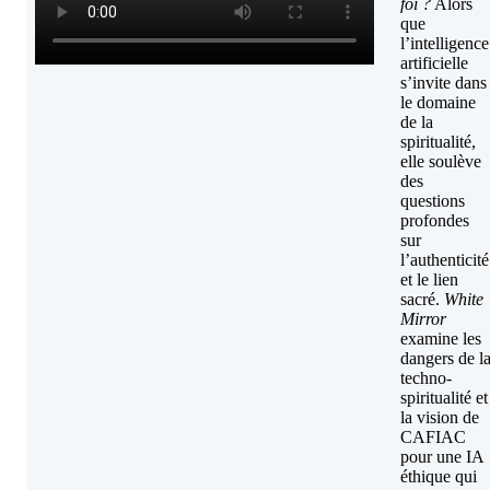
foi ?
Alors
que
l’intelligence
artificielle
s’invite dans
le domaine
de la
spiritualité,
elle soulève
des
questions
profondes
sur
l’authenticité
et le lien
sacré.
White
Mirror
examine les
dangers de l
techno-
spiritualité et
la vision de
CAFIAC
pour une IA
éthique qui