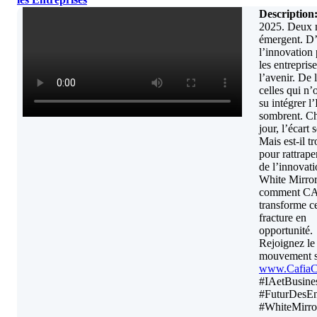
Description
2025. Deux
émergent. D’
l’innovation
les entrepris
l’avenir. De l
celles qui n’
su intégrer l
sombrent. C
jour, l’écart 
Mais est-il tr
pour rattraper
de l’innovati
White Mirror
comment C
transforme ce
fracture en
opportunité.
Rejoignez le
mouvement 
www.Cafia
#IAetBusine
#FuturDesEn
#WhiteMirro