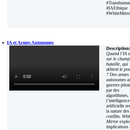
#Transhuma
#IAEthique
#WhiteMirro
IA et Armes Autonomes
Description
Quand l’IA e
sur le champ
bataille, qui
détient le po
?
Des armes
autonomes a
guerres pilot
par des
algorithmes,
l’intelligence
artificielle re
la nature des
conflits.
Whi
Mirror
explor
implications