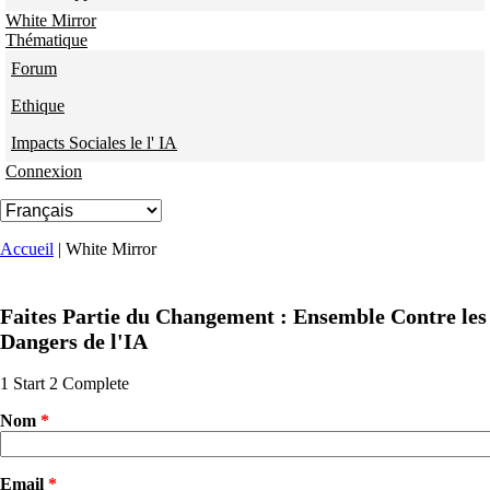
White Mirror
Thématique
Forum
Ethique
Impacts Sociales le l' IA
Connexion
Vous êtes ici
Accueil
| White Mirror
Faites Partie du Changement : Ensemble Contre les
Dangers de l'IA
1
Start
2
Complete
Nom
*
Email
*