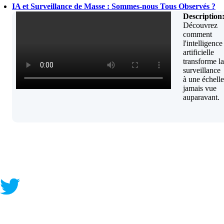
IA et Surveillance de Masse : Sommes-nous Tous Observés ?
Description
Découvrez
comment
l'intelligence
artificielle
transforme la
surveillance
à une échelle
jamais vue
auparavant.
Contact
|
Qui Sommes Nous?
|
Mention Légales
FAQ
|
Annonceurs/Entreprises
|
Conditions Générales