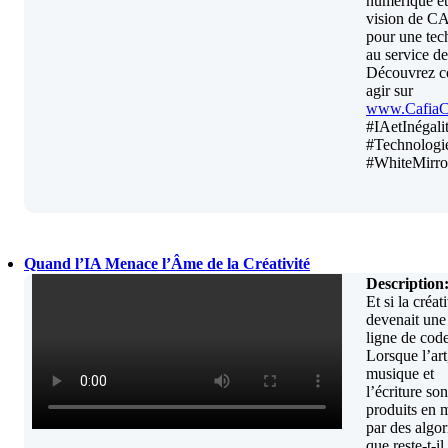
numérique et
vision de 
pour une tec
au service de
Découvrez 
agir sur
www.Cafia
#IAetInégali
#Technologi
#WhiteMirro
Quand l’IA Menace l’Âme de la Créativité
Description
Et si la créat
devenait une
ligne de cod
Lorsque l’art
musique et
l’écriture son
produits en 
par des algor
que reste-t-il