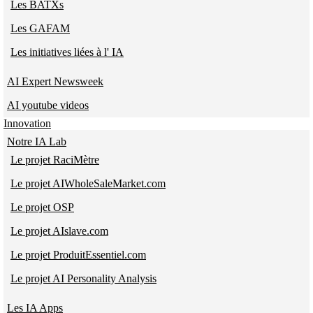
Les BATXs
Les GAFAM
Les initiatives liées à l' IA
AI Expert Newsweek
AI youtube videos
Innovation
Notre IA Lab
Le projet RaciMètre
Le projet AIWholeSaleMarket.com
Le projet OSP
Le projet AIslave.com
Le projet ProduitEssentiel.com
Le projet AI Personality Analysis
Les IA Apps