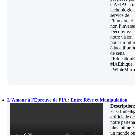
CAFIAC : u
technologie 
service de
l’humain, et
non l’inverse
Découvrez
notre vision
pour un futu
éducatif port
de sens.
#ÉducationE
#IAEthique
#WhiteMirro
L’Amour à l’Épreuve de l’IA : Entre Rêve et Manipulation
Description
Et si l’intell
artificielle d
notre partena
plus intime 
un monde où