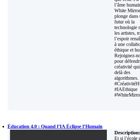
l’âme humai
White Mirro
plonge dans
futur où la
technologie
les artistes, 
l’espoir rena
à une collab
éthique et h
Rejoignez-n
pour défendr
créativité qu
delà des
algorithmes.
#Créativité
#IAEthique
#WhiteMirro
Éducation 4.0 : Quand l’IA Éclipse l’Humain
Description
Et si l’école 