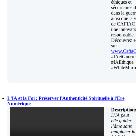
éthiques et
sécuritaires 
dans la guerr
ainsi que la 
de CAFIAC 
une innovati
responsable.
Découvrez-e
sur
www.Cafia
#IAetGuerre
#IAEthique
#WhiteMirro
L'IA et la Foi : Préserver l'Authenticité Spirituelle à l'Ère
Numérique
Description
L’IA peut-
elle guider
l’âme sans
remplacer la