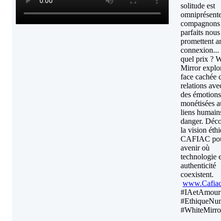
solitude est
omniprésente
compagnons
parfaits nous
promettent a
connexion...
quel prix ? 
Mirror explor
face cachée 
relations avec
des émotions
monétisées 
liens humain
danger. Déc
la vision éth
CAFIAC pou
avenir où
technologie e
authenticité
coexistent.
www.Cafia
#IAetAmour
#EthiqueNu
#WhiteMirro