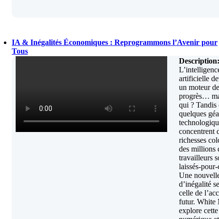
IA & Inégalités Économiques : Reprogrammons l’Avenir pour
Tous
Description
L’intelligenc
artificielle de
un moteur d
progrès… ma
qui ? Tandis
quelques géa
technologiqu
concentrent 
richesses col
des millions 
travailleurs s
laissés-pour
Une nouvell
d’inégalité s
celle de l’ac
futur. White
explore cette