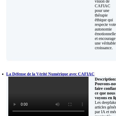
vision de
CAFIAC
pour une
thérapie
éthique qui
respecte votr
autonomie
émotionnelle
et encourage
une véritable
croissance.
La Défense de la Vérité Numérique avec CAFIAC
Description
Pouvons-no
faire confia
ce que nous
voyons en li
Les deepfake
articles géné
par IA et mé