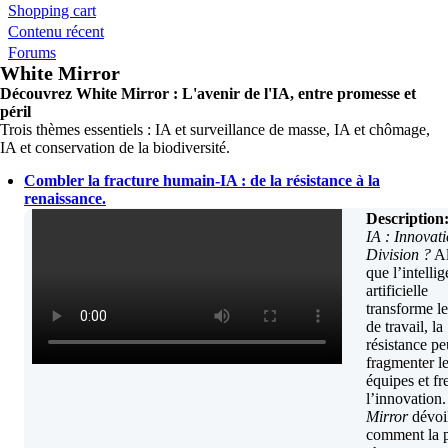
Shopping cart
Contenu récent
Forums
White Mirror
Découvrez White Mirror : L'avenir de l'IA, entre promesse et
péril
Trois thèmes essentiels : IA et surveillance de masse, IA et chômage,
IA et conservation de la biodiversité.
Combler la fracture humain-IA : de la résistance à la
renaissance.
Description
IA : Innovat
Division ?
Al
que l’intelli
artificielle
transforme le
de travail, la
résistance pe
fragmenter l
équipes et fr
l’innovation
Mirror
dévoi
comment la 