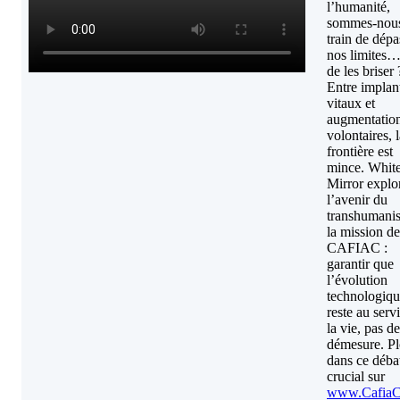
l’humanité,
sommes-nou
train de dépa
nos limites
de les briser 
Entre implan
vitaux et
augmentatio
volontaires, 
frontière est
mince. Whit
Mirror explo
l’avenir du
transhumani
la mission de
CAFIAC :
garantir que
l’évolution
technologiq
reste au serv
la vie, pas de
démesure. P
dans ce déba
crucial sur
www.Cafia