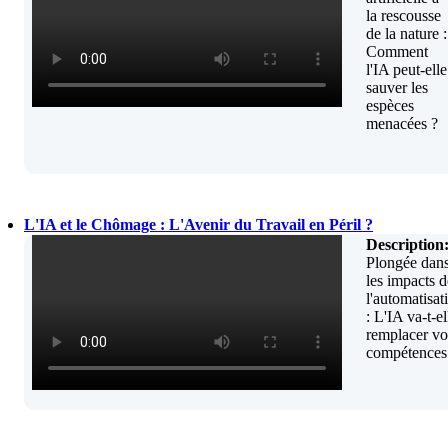
la rescousse
de la nature :
Comment
l'IA peut-elle
sauver les
espèces
menacées ?
L'IA et le Chômage : L'Avenir du Travail en Péril ?
Description
Plongée dan
les impacts d
l'automatisat
: L'IA va-t-el
remplacer vo
compétences