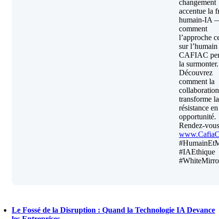
changement
accentue la f
humain-IA —
comment
l’approche c
sur l’humain
CAFIAC per
la surmonter.
Découvrez
comment la
collaboration
transforme la
résistance en
opportunité.
Rendez-vous
www.Cafia
#HumainEtM
#IAEthique
#WhiteMirro
Le Fossé de la Disruption : Quand la Technologie IA Devance
les Entreprises