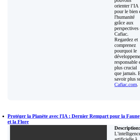
pouvons
orienter l’IA
pour le bien 
l'humanité
grâce aux
perspectives
Cafiac.
Regardez et
comprenez
pourquoi le
développeme
responsable 
plus crucial
que jamais. 
savoir plus s
Cafiac.com
.
Protéger la Planète avec l'IA : Dernier Rempart pour la Faune
et la Flore
Description
L'intelligenc
artificielle à