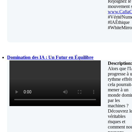
Rejoignez le
mouvement 
www.Cafia
#VéritéNumé
#IAÉthique
#WhiteMirro
Domination des IA : Un Futur en Équilibre
Description
Alors que l'
progresse à 
rythme effré
cela pourrait-
mener à un
monde domi
par les
machines ?
Découvrez l
véritables
risques et
comment no