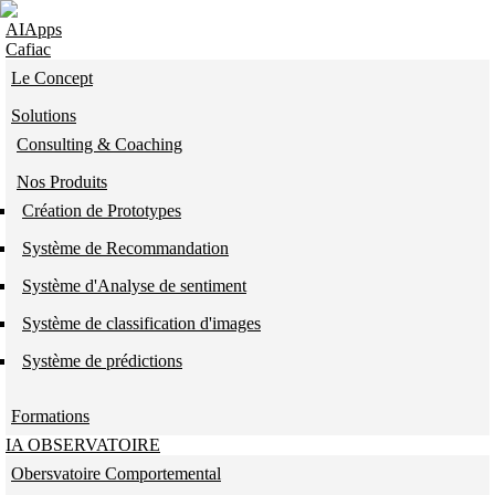
Skip to navigation
Aller au contenu principal
AIApps
Cafiac
Le Concept
Solutions
Consulting & Coaching
Nos Produits
Création de Prototypes
Système de Recommandation
Système d'Analyse de sentiment
Système de classification d'images
Système de prédictions
Formations
IA OBSERVATOIRE
Obersvatoire Comportemental