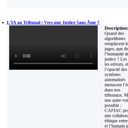
L’IA au Tribunal : Vers une Justice Sans Âme ?
Description
Quand des
algorithmes
remplacent l
juges, que d
l’humanité d
justice ? Les 
les erreurs, e
l’opacité des
systèmes
automatisés
menacent l’é
dans nos
tribunaux. M
une autre voi
possible :
CAFIAC pro
une collabor
éthique entre
et l’humain 