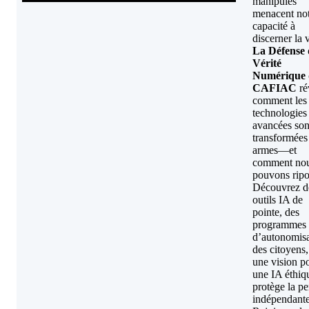
manipulés
menacent no
capacité à
discerner la v
La Défense 
Vérité
Numérique 
CAFIAC
ré
comment les
technologies
avancées son
transformées
armes—et
comment no
pouvons ripo
Découvrez d
outils IA de
pointe, des
programmes
d’autonomisa
des citoyens,
une vision p
une IA éthiq
protège la p
indépendante