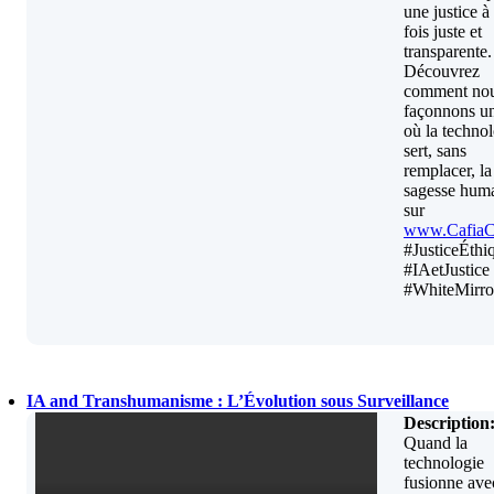
une justice à 
fois juste et
transparente.
Découvrez
comment no
façonnons un
où la techno
sert, sans
remplacer, la
sagesse hum
sur
www.Cafia
#JusticeÉthi
#IAetJustice
#WhiteMirro
IA and Transhumanisme : L’Évolution sous Surveillance
Description
Quand la
technologie
fusionne ave