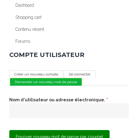
Dashbord
Shopping cart
Contenu récent
Forums
COMPTE UTILISATEUR
ONGLETS PRINCIPAUX
Créer un nouveau compte
Se connecter
Demander un nouveau mot de passe
(onglet actif)
Nom d'utilisateur ou adresse électronique.
*