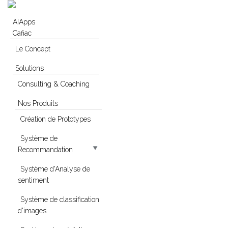
Skip to navigation
Aller au contenu principal
AIApps
Cafiac
Le Concept
Solutions
Consulting & Coaching
Nos Produits
Création de Prototypes
Système de
Recommandation
Système d'Analyse de
sentiment
Système de classification
d'images