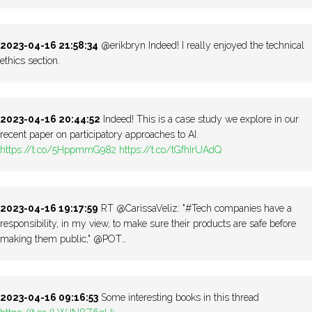
2023-04-16 21:58:34
@erikbryn Indeed! I really enjoyed the technical
ethics section.
2023-04-16 20:44:52
Indeed! This is a case study we explore in our
recent paper on participatory approaches to AI.
https://t.co/5HppmmG982
https://t.co/tGfhIrUAdQ
2023-04-16 19:17:59
RT @CarissaVeliz: "#Tech companies have a
responsibility, in my view, to make sure their products are safe before
making them public," @POT…
2023-04-16 09:16:53
Some interesting books in this thread