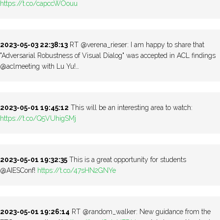
https://t.co/capccWOouu
2023-05-03 22:38:13
RT @verena_rieser: I am happy to share that
"Adversarial Robustness of Visual Dialog" was accepted in ACL findings
@aclmeeting with Lu Yu!…
2023-05-01 19:45:12
This will be an interesting area to watch:
https://t.co/Q5VUhigSMj
2023-05-01 19:32:35
This is a great opportunity for students
@AIESConf!
https://t.co/47sHN2GNYe
2023-05-01 19:26:14
RT @random_walker: New guidance from the