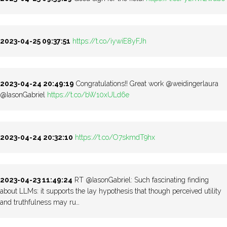
2023-04-25 09:37:51
https://t.co/iywiE8yFJh
2023-04-24 20:49:19
Congratulations!! Great work @weidingerlaura
@IasonGabriel
https://t.co/bW10xULd6e
2023-04-24 20:32:10
https://t.co/O7skmdT9hx
2023-04-23 11:49:24
RT @IasonGabriel: Such fascinating finding
about LLMs: it supports the lay hypothesis that though perceived utility
and truthfulness may ru…