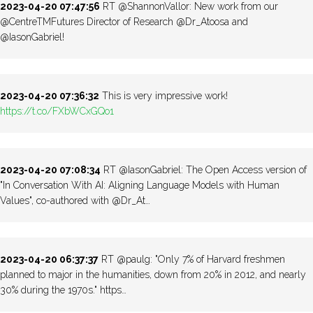
2023-04-20 07:47:56
RT @ShannonVallor: New work from our
@CentreTMFutures Director of Research @Dr_Atoosa and
@IasonGabriel!
2023-04-20 07:36:32
This is very impressive work!
https://t.co/FXbWCxGQo1
2023-04-20 07:08:34
RT @IasonGabriel: The Open Access version of
"In Conversation With AI: Aligning Language Models with Human
Values", co-authored with @Dr_At…
2023-04-20 06:37:37
RT @paulg: "Only 7% of Harvard freshmen
planned to major in the humanities, down from 20% in 2012, and nearly
30% during the 1970s." https…