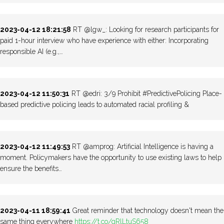
2023-04-12 18:21:58
RT @lgw_: Looking for research participants for
paid 1-hour interview who have experience with either: Incorporating
responsible AI (e.g.,…
2023-04-12 11:50:31
RT @edri: 3/9 Prohibit #PredictivePolicing Place-
based predictive policing leads to automated racial profiling &
2023-04-12 11:49:53
RT @amprog: Artificial Intelligence is having a
moment. Policymakers have the opportunity to use existing laws to help
ensure the benefits…
2023-04-11 18:59:41
Great reminder that technology doesn't mean the
same thing everywhere
https://t.co/gRlLtuS658