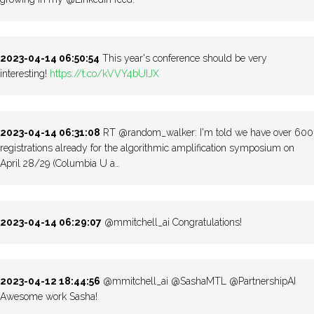
2023-04-14 06:50:54
This year's conference should be very
interesting!
https://t.co/kVVY4bUIJX
2023-04-14 06:31:08
RT @random_walker: I'm told we have over 600
registrations already for the algorithmic amplification symposium on
April 28/29 (Columbia U a…
2023-04-14 06:29:07
@mmitchell_ai Congratulations!
2023-04-12 18:44:56
@mmitchell_ai @SashaMTL @PartnershipAI
Awesome work Sasha!