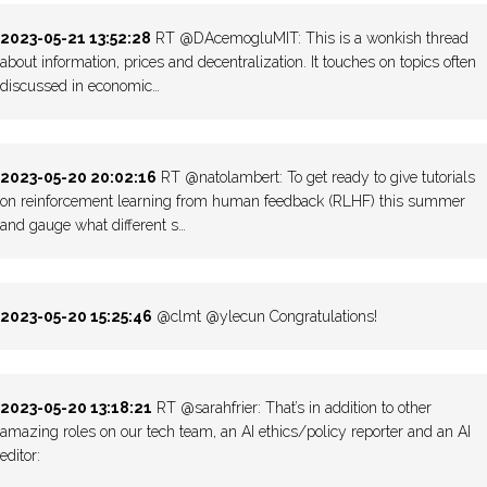
2023-05-21 13:52:28
RT @DAcemogluMIT: This is a wonkish thread
about information, prices and decentralization. It touches on topics often
discussed in economic…
2023-05-20 20:02:16
RT @natolambert: To get ready to give tutorials
on reinforcement learning from human feedback (RLHF) this summer
and gauge what different s…
2023-05-20 15:25:46
@clmt @ylecun Congratulations!
2023-05-20 13:18:21
RT @sarahfrier: That’s in addition to other
amazing roles on our tech team, an AI ethics/policy reporter and an AI
editor: