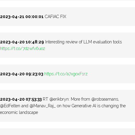
2023-04-21 00:00:01
CAFIAC FIX
2023-04-20 10:48:29
Interesting review of LLM evaluation tools
https://t.co/7d2wfv6uo2
2023-04-20 09:23:03
https://t.co/a7xgoxF1rz
2023-04-20 07:53:33
RT @erikbryn: More from @robseamans,
@EdFelten and @Manav_Raj_ on how Generative AI is changing the
economic landscape