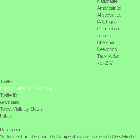
Nationalité:
Américain(e)
AI spécialité:
IA Ethique
Occupation
actuelle:
Chercheur,
Deepmind
Taux IA (%):
30.58'%'
Twitter:
https://twitter.com/wsisaac
TwitterID:
@wsisaac
Tweet Visibility Status:
Public
Description:
William est un chercheur de l’équipe éthique et société de DeepMind et