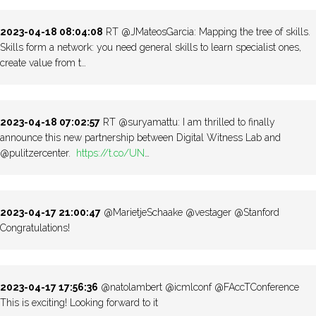
2023-04-18 08:04:08
RT @JMateosGarcia: Mapping the tree of skills.
Skills form a network: you need general skills to learn specialist ones,
create value from t…
2023-04-18 07:02:57
RT @suryamattu: I am thrilled to finally
announce this new partnership between Digital Witness Lab and
@pulitzercenter.
https://t.co/UN
…
2023-04-17 21:00:47
@MarietjeSchaake @vestager @Stanford
Congratulations!
2023-04-17 17:56:36
@natolambert @icmlconf @FAccTConference
This is exciting! Looking forward to it