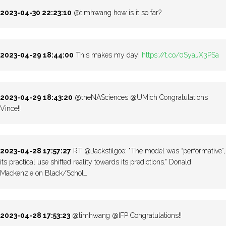
2023-04-30 22:23:10
@timhwang how is it so far?
2023-04-29 18:44:00
This makes my day!
https://t.co/0SyaJX3PSa
2023-04-29 18:43:20
@theNASciences @UMich Congratulations
Vince!!
2023-04-28 17:57:27
RT @Jackstilgoe: "The model was “performative”,
its practical use shifted reality towards its predictions." Donald
Mackenzie on Black/Schol…
2023-04-28 17:53:23
@timhwang @IFP Congratulations!!