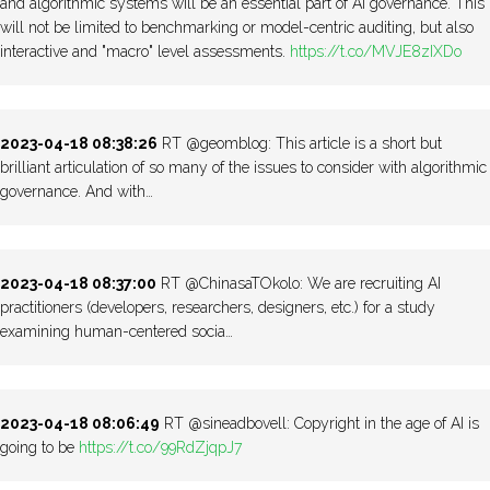
and algorithmic systems will be an essential part of AI governance. This
will not be limited to benchmarking or model-centric auditing, but also
interactive and "macro" level assessments.
https://t.co/MVJE8zIXDo
2023-04-18 08:38:26
RT @geomblog: This article is a short but
brilliant articulation of so many of the issues to consider with algorithmic
governance. And with…
2023-04-18 08:37:00
RT @ChinasaTOkolo: We are recruiting AI
practitioners (developers, researchers, designers, etc.) for a study
examining human-centered socia…
2023-04-18 08:06:49
RT @sineadbovell: Copyright in the age of AI is
going to be
https://t.co/99RdZjqpJ7