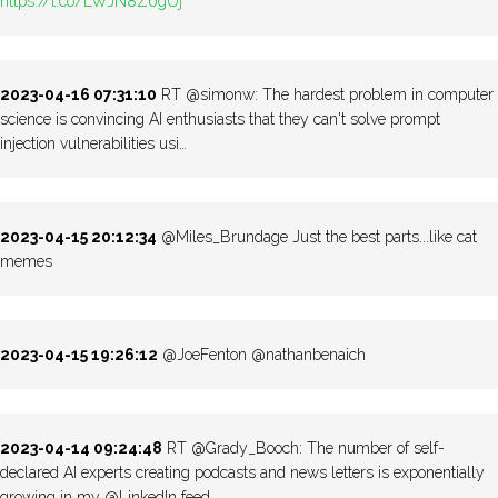
https://t.co/LWJN8Z6gUj
2023-04-16 07:31:10
RT @simonw: The hardest problem in computer
science is convincing AI enthusiasts that they can't solve prompt
injection vulnerabilities usi…
2023-04-15 20:12:34
@Miles_Brundage Just the best parts...like cat
memes
2023-04-15 19:26:12
@JoeFenton @nathanbenaich
2023-04-14 09:24:48
RT @Grady_Booch: The number of self-
declared AI experts creating podcasts and news letters is exponentially
growing in my @LinkedIn feed.