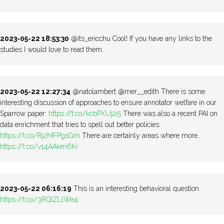
2023-05-22 18:53:30
@its_ericchu Cool! If you have any links to the
studies I would love to read them.
2023-05-22 12:27:34
@natolambert @mer__edith There is some
interesting discussion of approaches to ensure annotator welfare in our
Sparrow paper:
https://t.co/kcbPXUj2i5
There was also a recent PAI on
data enrichment that tries to spell out better policies:
https://t.co/Rj2MFPgsGm
There are certainly areas where more…
https://t.co/v14AAkm6Ki
2023-05-22 06:16:19
This is an interesting behavioral question
https://t.co/3RQIZLlWe4