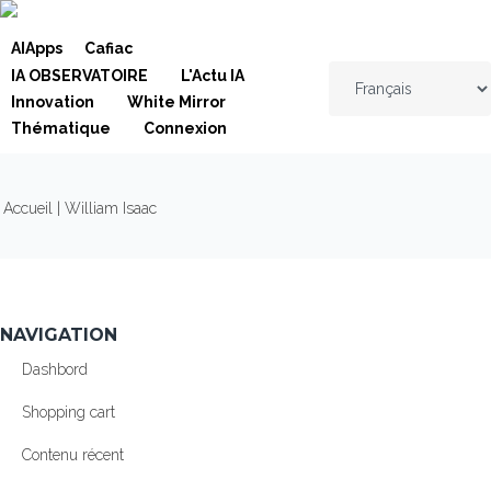
Skip to navigation
Aller au contenu principal
AIApps
Cafiac
IA OBSERVATOIRE
L'Actu IA
Innovation
White Mirror
Thématique
Connexion
VOUS ÊTES ICI
Accueil
| William Isaac
NAVIGATION
Dashbord
Shopping cart
Contenu récent