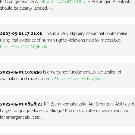
FTC on generative AI:
https://t.co/Sut7UFDLb1
– Ads in gen AI outputs
should be clearly labeled. –…
2023-05-01 17:21:06
This is a very slippery slope that could make
using real evidence of human rights violations next to impossible.
https://t.co/2K2rW3Fhak
2023-05-01 10:05:50
Is emergence fundamentally a question of
evaluation and measurement?
https://t.co/kHzNugSVja
2023-05-01 08:58:24
RT @arankomatsuzaki: Are Emergent Abilities of
Large Language Models a Mirage? Presents an alternative explanation
for emergent abilities:…