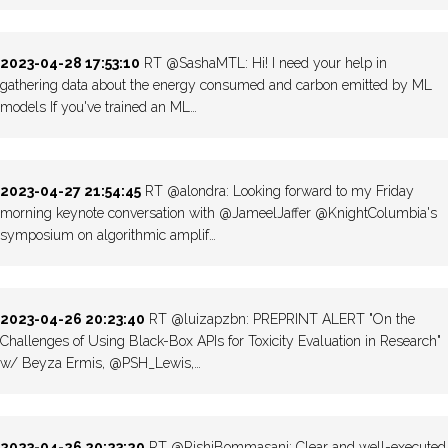
2023-04-28 17:53:10
RT @SashaMTL: Hi! I need your help in
gathering data about the energy consumed and carbon emitted by ML
models If you've trained an ML…
2023-04-27 21:54:45
RT @alondra: Looking forward to my Friday
morning keynote conversation with @JameelJaffer @KnightColumbia's
symposium on algorithmic amplif…
2023-04-26 20:23:40
RT @luizapzbn: PREPRINT ALERT "On the
Challenges of Using Black-Box APIs for Toxicity Evaluation in Research"
w/ Beyza Ermis, @PSH_Lewis,…
2023-04-26 20:23:29
RT @RishiBommasani: Clear and well-executed