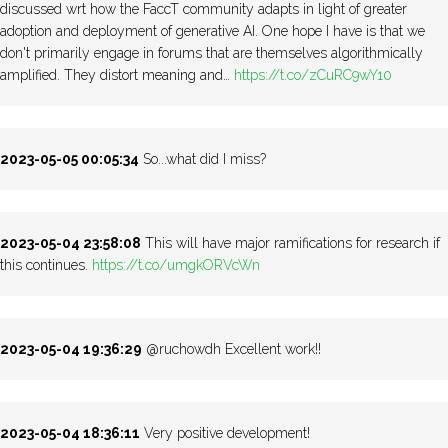
discussed wrt how the FaccT community adapts in light of greater
adoption and deployment of generative AI. One hope I have is that we
don't primarily engage in forums that are themselves algorithmically
amplified. They distort meaning and…
https://t.co/zCuRC9wY10
2023-05-05 00:05:34
So...what did I miss?
2023-05-04 23:58:08
This will have major ramifications for research if
this continues.
https://t.co/umgkORVcWn
2023-05-04 19:36:29
@ruchowdh Excellent work!!
2023-05-04 18:36:11
Very positive development!