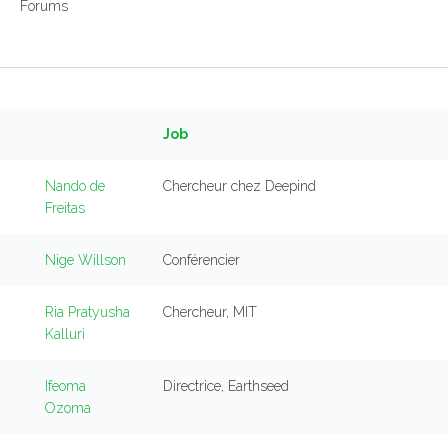
Forums
Job
Nando de
Chercheur chez Deepind
Freitas
Nige Willson
Conférencier
Ria Pratyusha
Chercheur, MIT
Kalluri
Ifeoma
Directrice, Earthseed
Ozoma