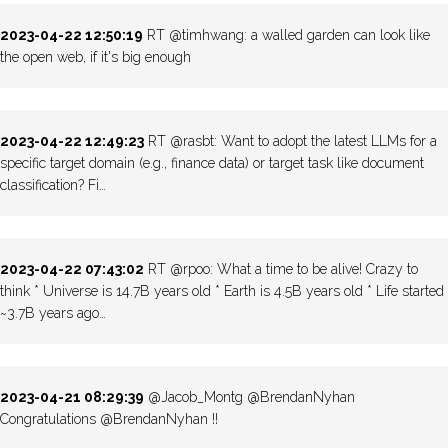
2023-04-22 12:50:19
RT @timhwang: a walled garden can look like
the open web, if it's big enough
2023-04-22 12:49:23
RT @rasbt: Want to adopt the latest LLMs for a
specific target domain (e.g., finance data) or target task like document
classification? Fi…
2023-04-22 07:43:02
RT @rpoo: What a time to be alive! Crazy to
think * Universe is 14.7B years old * Earth is 4.5B years old * Life started
~3.7B years ago…
2023-04-21 08:29:39
@Jacob_Montg @BrendanNyhan
Congratulations @BrendanNyhan !!