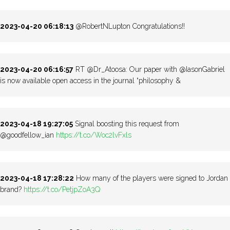
2023-04-20 06:18:13
@RobertNLupton Congratulations!!
2023-04-20 06:16:57
RT @Dr_Atoosa: Our paper with @IasonGabriel
is now available open access in the journal “philosophy &
2023-04-18 19:27:05
Signal boosting this request from
@goodfellow_ian
https://t.co/Woc2lvFxls
2023-04-18 17:28:22
How many of the players were signed to Jordan
brand?
https://t.co/PetjpZoA3Q