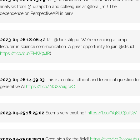
analysis from @luizapzbn and colleagues at @forai_ml! The
dependence on PerspectiveAPI is perv…
2023-04-26 18:06:42
RT @Jackstilgoe: We're recruiting a temp
lecturer in science communication. A great opportunity to join @stsucl.
https://t.co/duYEMW74tR
).…
2023-04-26 14:39:03
This is a critical ethical and technical question for
generative AI
https://t.co/NGXVxigIwO
2023-04-25 18:25:02
Seems very exciting!!
https://t.co/Yq8LC5uP3V
2023-04-25 09:39:19
Good sign for the field!
https://t.co/yzRvk2wub0