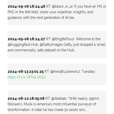
2024-09-06 18:24:46
RT @black_in_ai: If you have an MS or
PhD in the #AI field, share your expertise, insights, and
guidance with the next generation of AI lea…
2024-09-06 18:24:27
RT @BrigitteTousi: Welcome to the
@huggingface Hub, @GettyImages Getty just dropped a small
and commercially safe dataset on the Hub…
2024-08-13 23:01:25
RT @IrenaBuzarewicz: Tuesday
https://t.co/JIFhoLS61Q
2024-08-12 18:05:08
RT @Abebab: "With nearly 195mn
followers, Musk is America’s most influential purveyor of
disinformation. In total he has made 50 posts sinc…