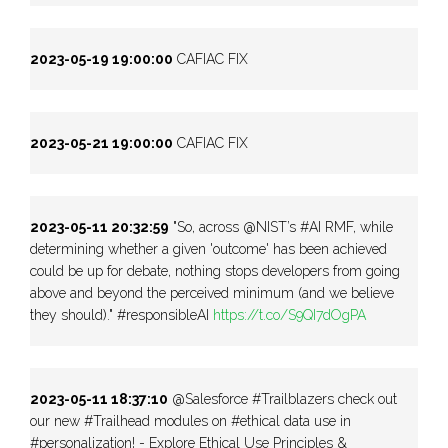
2023-05-19 19:00:00
CAFIAC FIX
2023-05-21 19:00:00
CAFIAC FIX
2023-05-11 20:32:59
"So, across @NIST’s #AI RMF, while
determining whether a given 'outcome' has been achieved
could be up for debate, nothing stops developers from going
above and beyond the perceived minimum (and we believe
they should)." #responsibleAI
https://t.co/S9QI7dOgPA
2023-05-11 18:37:10
@Salesforce #Trailblazers check out
our new #Trailhead modules on #ethical data use in
#personalization! - Explore Ethical Use Principles &