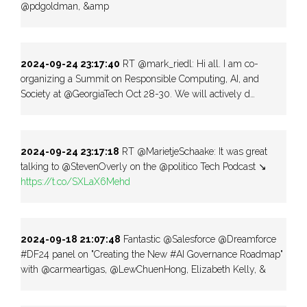
@pdgoldman, &amp
2024-09-24 23:17:40
RT @mark_riedl: Hi all. I am co-
organizing a Summit on Responsible Computing, AI, and
Society at @GeorgiaTech Oct 28-30. We will actively d…
2024-09-24 23:17:18
RT @MarietjeSchaake: It was great
talking to ⁦@StevenOverly⁩ on the ⁦@politico⁩ Tech Podcast ↘
https://t.co/SXLaX6Mehd
2024-09-18 21:07:48
Fantastic @Salesforce @Dreamforce
#DF24 panel on "Creating the New #AI Governance Roadmap"
with @carmeartigas, @LewChuenHong, Elizabeth Kelly, &