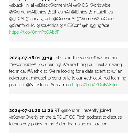
@black_in_ai @BlackWomenInAI @WiDS_Worldwide
@WomeninAIEthics @EthicsInAI @IEthics @mtlaiethics
@_LXAI @latinas_tech @QueerinAI @WomenWhoCode
@StanfordHAI @scuethics @AIESConf @huggingface
https://t.co/8nmPpGAbpT
2024-07-16 01:33:19
Let's start the week off w/ another
#responsibleAI job opening! We are hiring our next amazing
technical #AIethicist. We're looking for a data scientist w/ an
adversarial mindset to contribute to our #ethicalAI red teaming
practice. @Salesforce #dreamjob
https://t.co/ZD6FA84r1L
2024-07-11 20:11:26
RT @alondra: I recently joined
@StevenOverly on the @POLITICO Tech podcast to discuss
technology policy in the Biden-Harris administration…