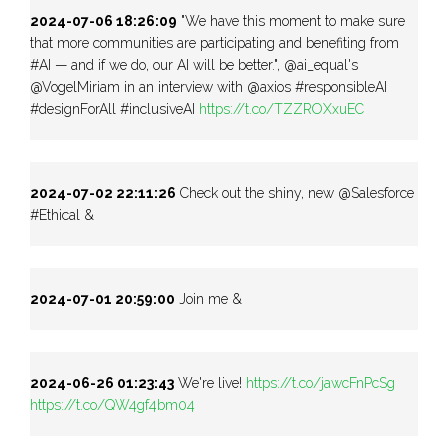
2024-07-06 18:26:09
"We have this moment to make sure
that more communities are participating and benefiting from
#AI — and if we do, our AI will be better.", @ai_equal's
@VogelMiriam in an interview with @axios #responsibleAI
#designForAll #inclusiveAI
https://t.co/TZZROXxuEC
2024-07-02 22:11:26
Check out the shiny, new @Salesforce
#Ethical &
2024-07-01 20:59:00
Join me &
2024-06-26 01:23:43
We're live!
https://t.co/jawcFnPcSg
https://t.co/QW4gf4bm04