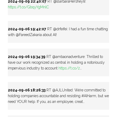
2024-09-09 22:40:07
RT @BarbaraHershey8:
https://t.co/GbqyYgMnlC
2024-09-06 19:42:07
RT @drfeifei: I had a fun time chatting
with @FareedZakaria about AI!
2024-09-06 19:34:39
RT @ambaonadventure: Thrilled to
have our work recognized as central in holding a notoriously
impervious industry to account
https://t.co/2
…
2024-09-06 18:26:33
RT @AJLUnited: We’re committed to
holding companies accountable and resisting #AIHarm, but we
need YOUR help. If you, as an employee, creat…