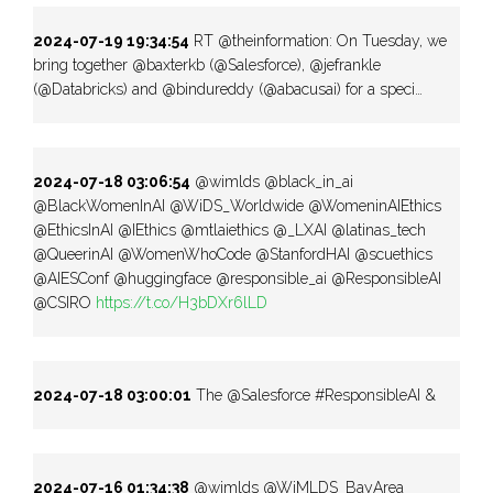
2024-07-19 19:34:54
RT @theinformation: On Tuesday, we
bring together @baxterkb (@Salesforce), @jefrankle
(@Databricks) and @bindureddy (@abacusai) for a speci…
2024-07-18 03:06:54
@wimlds @black_in_ai
@BlackWomenInAI @WiDS_Worldwide @WomeninAIEthics
@EthicsInAI @IEthics @mtlaiethics @_LXAI @latinas_tech
@QueerinAI @WomenWhoCode @StanfordHAI @scuethics
@AIESConf @huggingface @responsible_ai @ResponsibleAI
@CSIRO
https://t.co/H3bDXr6lLD
2024-07-18 03:00:01
The @Salesforce #ResponsibleAI &
2024-07-16 01:34:38
@wimlds @WiMLDS_BayArea