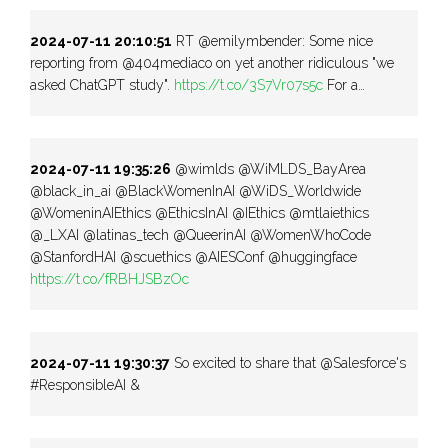
2024-07-11 20:10:51
RT @emilymbender: Some nice
reporting from @404mediaco on yet another ridiculous "we
asked ChatGPT study".
https://t.co/3S7Vr07s5c
For a…
2024-07-11 19:35:26
@wimlds @WiMLDS_BayArea
@black_in_ai @BlackWomenInAI @WiDS_Worldwide
@WomeninAIEthics @EthicsInAI @IEthics @mtlaiethics
@_LXAI @latinas_tech @QueerinAI @WomenWhoCode
@StanfordHAI @scuethics @AIESConf @huggingface
https://t.co/fRBHJSBzOc
2024-07-11 19:30:37
So excited to share that @Salesforce's
#ResponsibleAI &