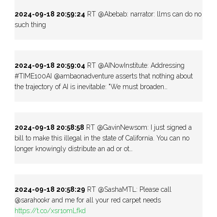
2024-09-18 20:59:24
RT @Abebab: narrator: llms can do no
such thing
2024-09-18 20:59:04
RT @AINowInstitute: Addressing
#TIME100AI @ambaonadventure asserts that nothing about
the trajectory of AI is inevitable: "We must broaden…
2024-09-18 20:58:58
RT @GavinNewsom: I just signed a
bill to make this illegal in the state of California. You can no
longer knowingly distribute an ad or ot…
2024-09-18 20:58:29
RT @SashaMTL: Please call
@sarahookr and me for all your red carpet needs
https://t.co/xsr1omLfkd