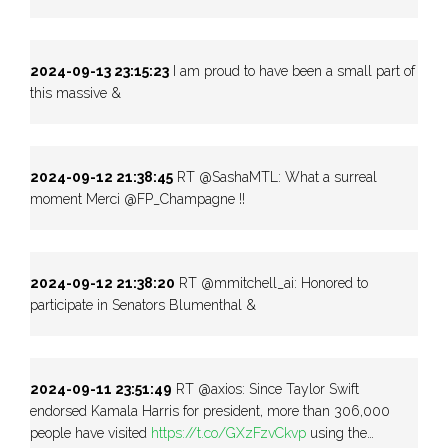
2024-09-13 23:15:23
I am proud to have been a small part of
this massive &
2024-09-12 21:38:45
RT @SashaMTL: What a surreal
moment Merci @FP_Champagne !!
2024-09-12 21:38:20
RT @mmitchell_ai: Honored to
participate in Senators Blumenthal &
2024-09-11 23:51:49
RT @axios: Since Taylor Swift
endorsed Kamala Harris for president, more than 306,000
people have visited
https://t.co/GXzFzvCkvp
using the…