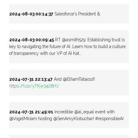
2024-08-03 00:14:37
Salesforce's President &
2024-08-03 00:09:45
RT @asmith529: Establishing trust is
key to navigating the future of AI. Learn how to build a culture
of transparency with our VP of AI Kat…
2024-07-31 22:13:47
And @ElhamTabassi!!
https://t.co/yTKw3428HJ
2024-07-31 21:49:01
Incredible @ai_equal event with
@VogelMiriam hosting @SenAmyKlobuchar! #responsibleAI