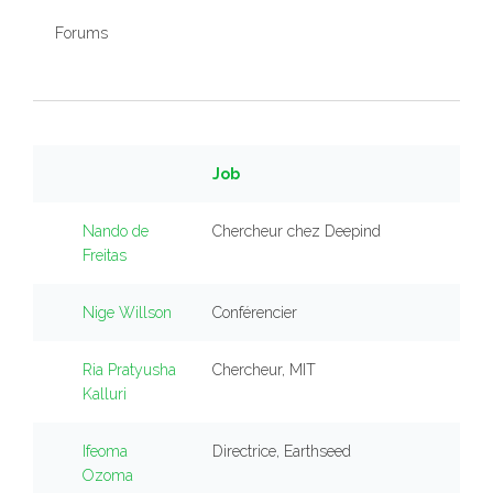
Forums
Job
Nando de
Chercheur chez Deepind
Freitas
Nige Willson
Conférencier
Ria Pratyusha
Chercheur, MIT
Kalluri
Ifeoma
Directrice, Earthseed
Ozoma