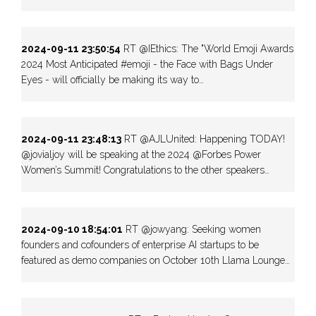
2024-09-11 23:50:54
RT @IEthics: The "World Emoji Awards
2024 Most Anticipated #emoji - the Face with Bags Under
Eyes - will officially be making its way to…
2024-09-11 23:48:13
RT @AJLUnited: Happening TODAY!
@jovialjoy will be speaking at the 2024 @Forbes Power
Women’s Summit! Congratulations to the other speakers…
2024-09-10 18:54:01
RT @jowyang: Seeking women
founders and cofounders of enterprise AI startups to be
featured as demo companies on October 10th Llama Lounge…