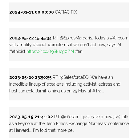
2024-03-11 00:00:00
CAFIAC FIX
2023-05-22 15:45:34
RT @SpirosMargaris: Today's #AI boom
will amplify #social #problems if we don't act now, says AI
#ethicist
https://t.co/19Sk1cg0ZN
#fin…
2023-05-20 23:50:55
RT @SalesforceEQ: We have an
incredible lineup of speakers including activist, actress and
host Jameela Jamil joining us on 25 May at #Trai…
2023-05-19 21:41:02
RT @cfiesler: I just gave a new(ish) talk
as a keynote at the Tech Ethics Exchange Northeast conference
at Harvard... I'm told that more pe…