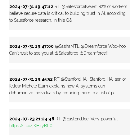
2024-07-31 19:47:12
RT @SalesforceNews: 82% of workers
believe secure data is critical to building trust in AI, according
to Salesforce research. In this Q&
2024-07-31 19:47:00
@SashaMTL @Dreamforce Woo-hoo!
Can't wait to see you at @Salesforce @Dreamforce!!
2024-07-31 19:45:52
RT @StanfordHAI: Stanford HAI senior
fellow Michele Elam explains how AI systems can
dehumanize individuals by reducing them to a list of p…
2024-07-23 21:24:48
RT @EastEndJoe: Very powerful!
https://t.co/jKHxyBL0Jl