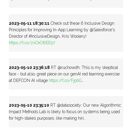
2023-05-11 18:30:11
Check out these 6 Inclusive Design
Principles for Improving In-App Learning by @Salesforce's
Director of #InclusiveDesign, Kris Woolery!
https://t.co/2vCkOBEE5Y
2023-05-10 23:36:18
RT @ruchowdh: This is my skeptical
face - but also, great piece on our genAI red teaming exercise
at DEFCON AI village
https://t.co/FjpbG
…
2023-05-10 23:35:10
RT @datasociety: Our new Algorithmic
Impact Methods Lab is likely to focus on systems being used
for high-stakes purposes, like making hiri…