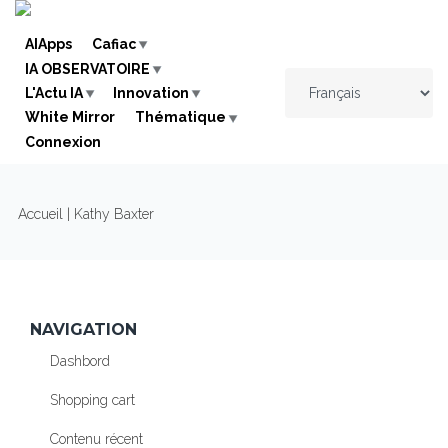
Skip to navigation
Aller au contenu principal
AIApps
Cafiac
IA OBSERVATOIRE
L'Actu IA
Innovation
White Mirror
Thématique
Connexion
VOUS ÊTES ICI
Accueil
| Kathy Baxter
NAVIGATION
Dashbord
Shopping cart
Contenu récent