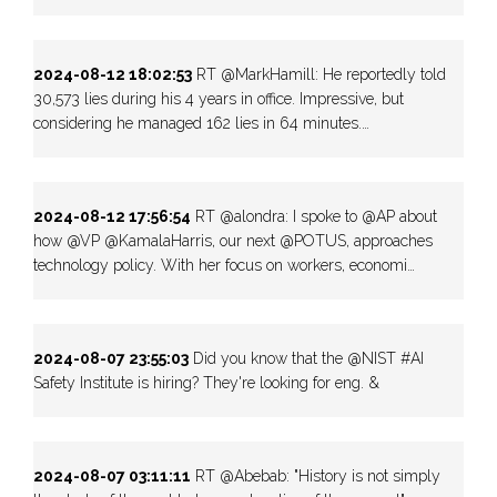
2024-08-12 18:02:53
RT @MarkHamill: He reportedly told
30,573 lies during his 4 years in office. Impressive, but
considering he managed 162 lies in 64 minutes.…
2024-08-12 17:56:54
RT @alondra: I spoke to @AP about
how @VP @KamalaHarris, our next @POTUS, approaches
technology policy. With her focus on workers, economi…
2024-08-07 23:55:03
Did you know that the @NIST #AI
Safety Institute is hiring? They're looking for eng. &
2024-08-07 03:11:11
RT @Abebab: "History is not simply