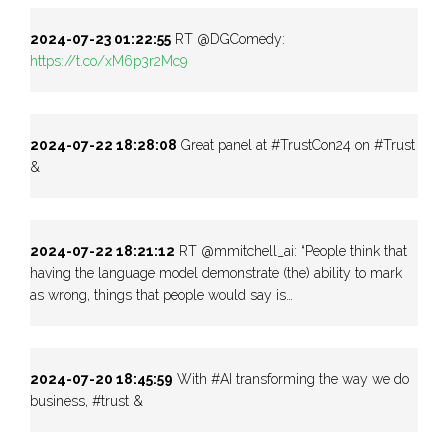
2024-07-23 01:22:55
RT @DGComedy:
https://t.co/xM6p3r2Mc9
2024-07-22 18:28:08
Great panel at #TrustCon24 on #Trust
&
2024-07-22 18:21:12
RT @mmitchell_ai: “People think that
having the language model demonstrate (the) ability to mark
as wrong, things that people would say is…
2024-07-20 18:45:59
With #AI transforming the way we do
business, #trust &