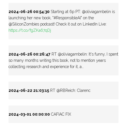
2024-06-26 00:54:30
Starting at 6p PT: @oliviagambelin is
launching her new book, "#ResponsibleAI" on the
@SiliconZombies podcast! Check it out on LinkedIn Live:
https://t.co/fgZKa67qDj
2024-06-26 00:26:47
RT @oliviagambelin: It's funny, I spent
so many months writing this book, not to mention years
collecting research and experience for it, a…
2024-06-22 21:03:15
RT @RBReich: Clarenc
2024-03-01 00:00:00
CAFIAC FIX