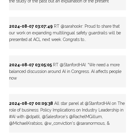
the study of the past but an explanation of the present"
2024-08-07 03:07:49
RT @sarahookr: Proud to share that
our work on expanding multilingual safety guardrails will be
presented at ACL next week. Congrats to…
2024-08-07 03:05:05
RT @StanfordHAI: “We need a more
balanced discussion around AI in Congress. AI affects people
now
2024-08-07 00:09:38
All star panel at @StanfordHAI on The
role of business: Policy Implications on Industry Leadership in
#AI with @dpatil, @Salesforce's @RachelMGillum,
@MichaelKratsios, @w_conviction's @saranormous, &