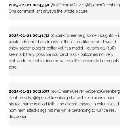
2025-01-21 00:43:50
@0xDreamWeaver @SpencrGreenberg
One comment isn’t always the whole picture.
2025-01-21 00:41:32
@SpencrGreenberg some thoughts: - i
would add error bars (many of these look like zero) - I would
show scatter plots or better yet fit a model - cutoffs (92/108)
seem arbitrary. possible source of bias - outcomes not very
real world except for income where effects seem to be roughly
zero
2025-01-21 00:26:53
@0xDreamWeaver @SpencrGreenberg
Don’t be silly, @SpencrGreenberg shares his opinions under
his real name in good faith, and doesn’t engage in extensive ad
hominem attacks against me while pretending to want a real
discussion.