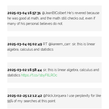
2025-03-04 16:57:31
@JeanBtColbert He's revered because
he was good at math, and the math still checks out, even if
many of his personal believes do not.
2025-03-04 05:02:49
RT @kareem_carr: sir, this is linear
algebra, calculus and statistics
2025-03-02 16:58:44
sir, this is linear algebra, calculus and
statistics
https://t.co/sbyFIlLROc
2025-02-25 12:12:42
@NickJorquera I use perplexity for like
99% of my searches at this point.