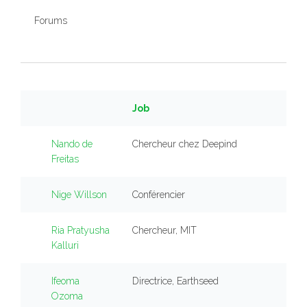
Forums
Job
Nando de
Chercheur chez Deepind
Freitas
Nige Willson
Conférencier
Ria Pratyusha
Chercheur, MIT
Kalluri
Ifeoma
Directrice, Earthseed
Ozoma