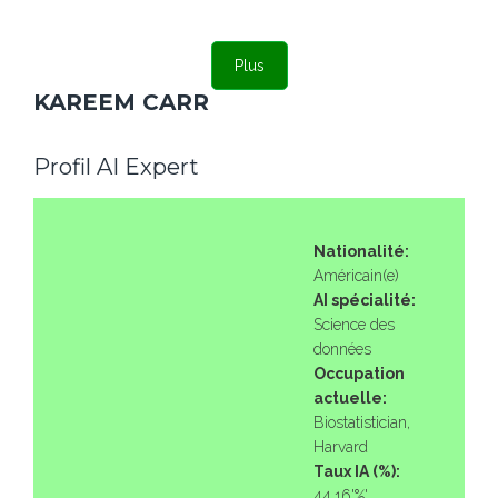
Plus
KAREEM CARR
Profil AI Expert
Nationalité:
Américain(e)
AI spécialité:
Science des
données
Occupation
actuelle:
Biostatistician,
Harvard
Taux IA (%):
44.16'%'