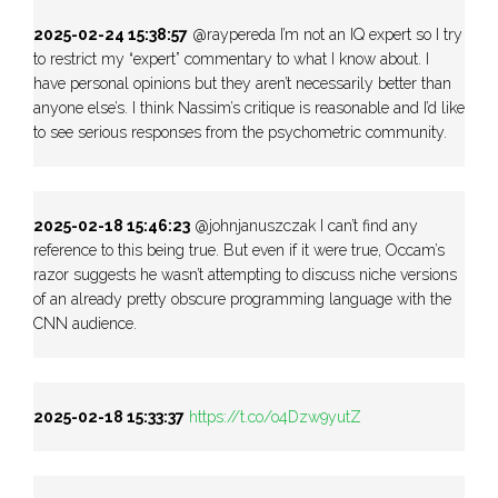
2025-02-24 15:38:57
@raypereda I’m not an IQ expert so I try
to restrict my “expert” commentary to what I know about. I
have personal opinions but they aren’t necessarily better than
anyone else’s. I think Nassim’s critique is reasonable and I’d like
to see serious responses from the psychometric community.
2025-02-18 15:46:23
@johnjanuszczak I can’t find any
reference to this being true. But even if it were true, Occam’s
razor suggests he wasn’t attempting to discuss niche versions
of an already pretty obscure programming language with the
CNN audience.
2025-02-18 15:33:37
https://t.co/o4Dzw9yutZ