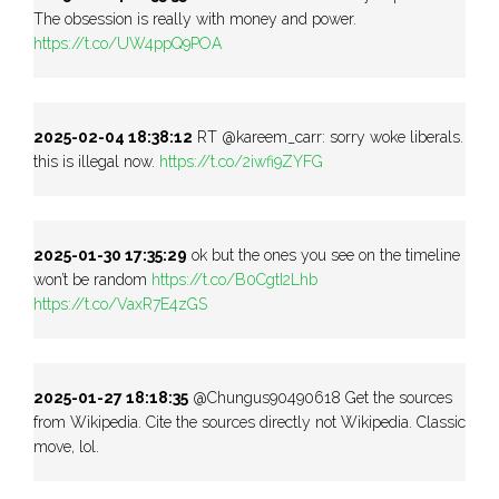
The obsession is really with money and power.
https://t.co/UW4ppQ9POA
2025-02-04 18:38:12
RT @kareem_carr: sorry woke liberals.
this is illegal now.
https://t.co/2iwfi9ZYFG
2025-01-30 17:35:29
ok but the ones you see on the timeline
won’t be random
https://t.co/B0CgtI2Lhb
https://t.co/VaxR7E4zGS
2025-01-27 18:18:35
@Chungus90490618 Get the sources
from Wikipedia. Cite the sources directly not Wikipedia. Classic
move, lol.