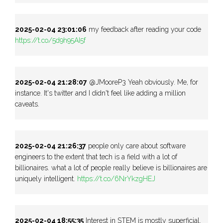
2025-02-04 23:01:06
my feedback after reading your code
https://t.co/5d9h95AI5f
2025-02-04 21:28:07
@JMooreP3 Yeah obviously. Me, for
instance. It's twitter and I didn't feel like adding a million
caveats.
2025-02-04 21:26:37
people only care about software
engineers to the extent that tech is a field with a lot of
billionaires. what a lot of people really believe is billionaires are
uniquely intelligent.
https://t.co/6NrYkzgHEJ
2025-02-04 18:55:35
Interest in STEM is mostly superficial.