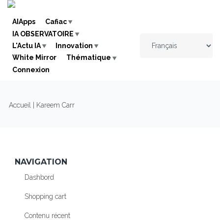
Skip to navigation
Aller au contenu principal
AIApps
Cafiac
IA OBSERVATOIRE
L'Actu IA
Innovation
White Mirror
Thématique
Connexion
VOUS ÊTES ICI
Accueil
| Kareem Carr
NAVIGATION
Dashbord
Shopping cart
Contenu récent