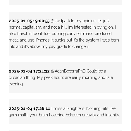
2025-01-05 19:00:55
@Jwdpark In my opinion, it’s just
normal capitalism, and not a hill I’m interested in dying on. I
also travel in fossil-fuel burning cars, eat mass-produced
meat, and use iPhones. It sucks but it’s the system I was born
into and it’s above my pay grade to change it.
2025-01-04 17:34:32
@AdanBecerraPhD Could be a
circadian thing. My peak hours are early morning and late
evening.
2025-01-04 17:28:11
I miss all-nighters. Nothing hits like
3am math, your brain hovering between creavity and insanity.