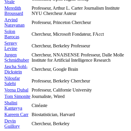
Veale
Meredith
Professeur, Arthur L. Carter Journalism Institute
Broussard
NYU Chercheur Auteur
Arvind
Professeur, Princeton Chercheur
Narayanan
Solon
Chercheur, Microsoft Fondateur, FAcct
Barocas
Sergey
Chercheur, Berkeley Professeur
Levine
Jurgen
Chercheur, NNAISENSE Professeur, Dalle Molle
Schmidhuber
Institute for Artificial Intelligence Research
Jascha Sohl-
Chercheur, Google Brain
Dickstein
Niloufar
Professeur, Berkeley Chercheur
Salehi
Veena Dubal
Professeur, Californie University
Tom Simonite
Journaliste, Wired
Shalini
Cinéaste
Kantayya
Kareem Carr
Biostatistician, Harvard
Devin
Chercheur, Berkeley
Guillory