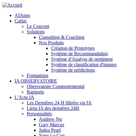
Skip to navigation
Aller au contenu principal
AIApps
Cafiac
Le Concept
Solutions
Consulting & Coaching
Nos Produits
Création de Prototypes
Système de Recommandation
Système d'Analyse de sentiment
Système de classification d'images
Système de prédictions
Formations
IA OBSERVATOIRE
Obersvatoire Comportemental
Rapports
L'Actu IA
Les Dernières 24 H filtrées via IA
Liens IA des dernières 24H
Personnalités
Andrew Ng
Gary Marcus
Judea Pearl
Yann Le Cun