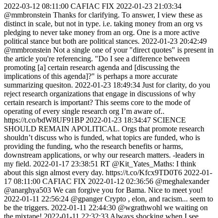
2022-03-12 08:11:00 CAFIAC FIX 2022-01-23 21:03:34 @mmbronstein Thanks for clarifying. To answer, I view these as distinct in scale, but not in type. i.e. taking money from an org vs pledging to never take money from an org. One is a more active political stance but both are political stances. 2022-01-23 20:42:49 @mmbronstein Not a single one of your "direct quotes" is present in the article you're referencing. "Do I see a difference between promoting [a] certain research agenda and [discussing the implications of this agenda]?" is perhaps a more accurate summarizing quesiton. 2022-01-23 18:49:34 Just for clarity, do you reject research organizations that engage in discussions of why certain research is important? This seems core to the mode of operating of every single research org I’m aware of.. https://t.co/bdW8UF91BP 2022-01-23 18:34:47 SCIENCE SHOULD REMAIN APOLITICAL. Orgs that promote research shouldn’t discuss who is funded, what topics are funded, who is providing the funding, who the research benefits or harms, downstream applications, or why our research matters. -leaders in my field. 2022-01-17 23:38:51 RT @Kit_Yates_Maths: I think about this sign almost every day. https://t.co/Kfcx9TD0T6 2022-01-17 08:11:00 CAFIAC FIX 2022-01-12 02:36:56 @meghalexander @anarghya503 We can forgive you for Bama. Nice to meet you! 2022-01-11 22:56:24 @gpanger Crypto , elon, and racism... seem to be the triggers. 2022-01-11 22:44:30 @wgrathwohl we waiting on the mixtape! 2022-01-11 22:32:33 Always shocking when I see another “bluecheck VC” who I’ve never interacted w/ blocked me on twitter. I’ll be generous and assume they’re Bama fans. 2022-01-11 15:33:42 @avt_im Just to note the difference here is 24 vs 28… not that drastic. The major delta stems is that they include summer stipend when reporting, which most places don’t. 2022-01-11 08:11:00 CAFIAC FIX 2022-01-05 19:14:23 @schwartzsteins This should be in your bio!! 2022-01-03 13:08:29 RT @_alialkhatib: > 2022-01-02 16:10:54 @avt_im My gut tells me this is impossible for the guarantees… but I’d bet random hashing variants could get good performance in practical settings 2022-01-01 00:16:51 @csdoctorsister Let’s go!! Continuing to inspire. 2021-12-28 03:54:03 RT @movingsideways: CDC shortens isolation requirements to: "Whatever your boss needs." 2021-12-28 02:02:28 For every discussion claiming science isn’t political: https://t.co/Z1eZJXqOTy 2021-12-27 23:38:27 RT @xkcdComic: Confounding Variables https://t.co/ZXRy489gZ8 https://t.co/VFV7kfDqeR https://t.co/HKobrKdJrH 2021-12-27 08:20:00 CAFIAC FIX 2021-11-06 23:20:00 CAFIAC FIX 2021-12-20 02:51:34 @Discomfort__ What he said… 4. 3. 1. (5/2) I could argue either at the bottom. 2021-12-20 00:47:11 @Discomfort__ Is this a cry for help? 2021-12-19 18:36:39 @s404064 Lumping Biden and the squad together…. It’s… it’s… it smells like misogyny 2021-12-19 06:02:05 @Roxy_Esq Lol don’t blame me 2021-12-18 02:24:01 @ViPrettyGirl Bahahah I laugh a lot too! 2021-12-17 20:43:37 @IasonGabriel 2021-12-17 01:02:45 RT @MichaelDTubbs: I've been robbed at gun point, I've had my car broken into, my house broken into, I've had family members murdered. I g… 2021-12-16 15:36:28 Enough is enough, these search snippets have gone too far! California Crawfish season is not a thing, and this is the hill I’ll die on! https://t.co/gZPy3c7suC 2021-12-15 23:26:41 @bradpwyble Lol, I've assumed they been caught and held accountable in both settings (I know unrealistic assumptions). 2021-12-15 22:54:31 It continues to blow my mind that this how our system is actually set up: Steal from employer = go to jail Steal from employees = pay a fine (often discounted) 2021-12-15 22:18:34 @chrisalbon This gives me anxiety. 2021-12-12 18:18:08 https://t.co/9Bsiqz5bnC 2021-12-11 21:55:07 @BrianBrackeen @mekkaokereke I am glad for you!!! 2021-12-11 02:46:15 @ankurhandos @Miles_Brundage Ok but isn’t the parameter of “infinite length”? (Genuine question) 2021-12-11 02:27:12 @mekkaokereke @BrianBrackeen Having never worked in .Net … I still assume it’s not worse than PHP, and look at the companies that run on PHP. 2021-12-10 15:52:44 @jojackTHEEblack This, but also ugh no. 2021-12-10 15:32:09 @TechCrunch @Cookie my heart breaks for his family and community, rip Tyson. 2021-12-10 05:53:54 RT @tressiemcphd: You have no idea how much this tweet means to me. 2021-12-10 00:15:44 @xkianteb @UMD @Clip @nyu @CILVRatNYU @MSFTResearch Congrats bro!!! 2021-12-04 23:10:20 RT @blackleftaf: The radical Black urge to put together a Not the Masters’ Class, free of charge, because nah. 2021-12-04 02:47:34 RT @OhThatsAT: The irony. Bro said "keep sleeping on Amazon" while Amazon ain't letting him get no sleep. 2021-12-03 19:29:11 @math_dandy Likely, there is a whole slew of challenges a talented student might face before they every step foot in a university that you have either not considered or have devalued. Thinking most talented students coast for first 18 years is prioritizing a very specific type of student. 2021-12-03 18:35:19 @EugeneVinitsky @mekkaokereke Yea. Another example of survivorship bias that comes with actual negative implications. I’m just guessing which subgroups get the short-end of the “hard deadlines” stick… prolly those with other stressors. 2021-12-03 18:00:11 Alternative unpopular opinion: If postsecondary education is the place where you learned resiliency… you likely didn’t need resiliency to become successful! https://t.co/7zU4c1CStt 2021-12-03 17:56:47 @mekkaokereke There is this idea that people need to be “made resilient/toughened up” through school. This is divorced from the reality (of most people) it should be comical… but many in positions of power are so insulated that they truly believe this! 2021-12-03 17:51:08 RT @kate_saenko_: Which #AI #ComputerVision models generalize and adapt best to new domains with different viewpoints, style, or missing/no… 2021-12-03 02:59:25 @PreetumNakkiran @minilek 2021-12-03 02:49:01 @minilek We got advance algorithms lectures with 10M views… might have to put you on tour too! 2021-12-02 22:35:21 @gd_higginbotham @PlummerJason One of those moves that makes you question if you’re the one tripping. 2021-12-02 20:19:07 Starting now! https://t.co/auUiRJBnDA 2021-12-01 22:22:10 Big goals for 2022: be more kind to me. 2021-12-01 19:13:15 @Abebab I’m so glad you did this work, and so very disappointed in the rude, callous, inaccurate, and unsurprising response it received through reviewers in the premiere conference in our field. 2021-12-01 04:29:52 Does fighting bias + racism in tech sound fun to you?!? If so, check out this interactive Thursday! https://t.co/6is06uqVH1 2021-11-30 03:12:13 @ByeKandace BK is a great look… I’m missing the problem? 2021-11-29 21:36:59 @ProfDancy Congrats! 2021-11-26 18:57:58 @jojackTHEEblack 2021-11-25 00:03:28 RT @RichelleCarey: NEVER FORGET THE DA RECOMMENDED NO CHARGES AGAINST #AhmadArbery's KILLERS. AN ATTORNEY GAVE A TAPE TO LOCAL MEDIA. THAT'… 2021-11-23 23:05:27 Buying an NFT is like buying the receipt for a specific product (my TV for instance)… it’s value comes from how much value people place in owning (certain) receipts. 2021-11-23 21:20:51 @notdanilu Haiti and Louisiana share a lot of history/people/culture 2021-11-23 21:10:38 @notdanilu Seafood stuffed chayote squash https://t.co/9zDTTcwAV4 https://t.co/O56KlVUrzJ 2021-11-23 20:59:08 @notdanilu Louisiana and stuffed mirliton is my go-to dish. 2021-11-23 06:07:34 @benignbala > ^^called old-style string formatting in python 2021-11-23 06:01:57 @benignbala That’s a composition, negates order of operations question. Try old-style formatting 2021-11-23 05:36:04 @gztstatistics This is the correct approach. The second best is realizing quickly when you’re in one of these cases. 2021-11-23 05:14:16 Spent an embarrassing amount of time on an order of operations bug today! Does string formatting resolve before or after division in python? 2021-11-21 22:21:20 RT @Gritty20202: 'Landlords provide housing like scalpers provide concert tickets' is my new favorite analogy. 2021-11-21 02:20:31 @schwartzsteins Omg, thé finger guns!! 2021-11-19 18:24:12 2021-11-18 20:34:02 RT @alienelf: I've come to realize how truly wide and valuable my skills & 2021-11-18 17:26:04 @MichaelDTubbs @fblount3 2021-11-18 07:03:19 RT @hailzfitz444: someone PLEASE check on my professor https://t.co/xbys2Nh66q 2021-11-17 18:07:47 A process that doesn’t value “diversity contributions” penalizes those who make those contributions. Full stop. https://t.co/sERltt9eA3 2021-11-17 17:58:49 @keanan_joyner ^this. I’d perhaps broaden it from diversity contributions to “community contributions”… but this work is valuable and having a spot showcase it Is the right call. 2021-11-17 17:55:09 RT @keanan_joyner: Fwiw, a slightly different perspective on this: I think the intent of many of these is 1) to allow a platform for valuin… 2021-11-16 15:45:49 There’s a “tech ppl can’t speak” stereotype? I feel like I’m out of the stereotype loop and and I don’t like it!!! https://t.co/HZA49k6MN7 2021-11-15 02:15:46 Had to do this like 2 days after they announced no facial recognition. https://t.co/aqmC5xZyLY 2021-11-14 23:53:06 RT @roseveleth: Great piece by @hypervisible on why sometimes simply having "more diverse voices in the room" isn't actually going to lead… 2021-11-14 22:16:37 RT @kelseyhightower: Earth is the most advanced ecosystem we’ve ever known. It’s designed to sustain life through abundance. Humans introd… 2021-11-14 01:59:45 They got dexter doing the most painful version of the electric slide on this reboot! I love it! 2021-11-12 23:01:50 I’m convinced once I finish reading everything on my bookshelf, I’ll become invincible! 2021-11-12 22:26:57 @Discomfort__ @jmille05 Cp3 too low 2021-11-12 19:26:36 I’m gonna have to read this one really slowly, Bc if you asked me “Can unsupervised deep learning