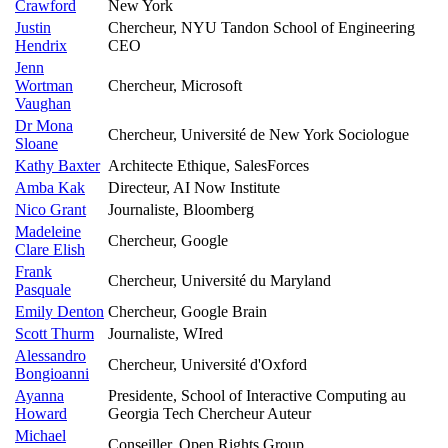
Crawford
New York
Justin
Chercheur, NYU Tandon School of Engineering
Hendrix
CEO
Jenn
Wortman
Chercheur, Microsoft
Vaughan
Dr Mona
Chercheur, Université de New York Sociologue
Sloane
Kathy Baxter
Architecte Ethique, SalesForces
Amba Kak
Directeur, AI Now Institute
Nico Grant
Journaliste, Bloomberg
Madeleine
Chercheur, Google
Clare Elish
Frank
Chercheur, Université du Maryland
Pasquale
Emily Denton
Chercheur, Google Brain
Scott Thurm
Journaliste, WIred
Alessandro
Chercheur, Université d'Oxford
Bongioanni
Ayanna
Presidente, School of Interactive Computing au
Howard
Georgia Tech Chercheur Auteur
Michael
Conseiller, Open Rights Group