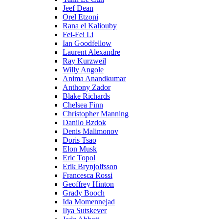
Jeef Dean
Orel Etzoni
Rana el Kaliouby
Fei-Fei Li
Ian Goodfellow
Laurent Alexandre
Ray Kurzweil
Willy Angole
Anima Anandkumar
Anthony Zador
Blake Richards
Chelsea Finn
Christopher Manning
Danilo Bzdok
Denis Malimonov
Doris Tsao
Elon Musk
Eric Topol
Erik Brynjolfsson
Francesca Rossi
Geoffrey Hinton
Grady Booch
Ida Momennejad
Ilya Sutskever