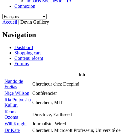
Impacts Sociales le l' IA
Connexion
Accueil
| Devin Guillory
Vous êtes ici
Navigation
Dashbord
Shopping cart
Contenu récent
Forums
Job
Nando de
Chercheur chez Deepind
Freitas
Nige Willson
Conférencier
Ria Pratyusha
Chercheur, MIT
Kalluri
Ifeoma
Directrice, Earthseed
Ozoma
Will Knight
Journaliste, Wired
Dr Kate
Chercheur, Microsoft Professeur, Université de