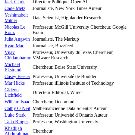
Jack Clark
Directeur Politique, Open AI
Cade Metz
Journaliste, New York Times Auteur
Yeshimabeit
Data Scientist, Highlander Research
Milner
Nicolas Le
Professeur, McGill University Chercheur, Google
Roux
Brain
Julia Angwin
Journaliste, The Markup
Ryan Mac
Journaliste, Buzzfeed
Vijay
Professeur, University duTexas Chercheur,
Chidambaram
VMware Research
Michael
Chercheur, Boise State University
Ekstrand
Casey Fiesler
Professeur, Université de Boulder
Mar Hicks
Professeur, iIllinois Institute of Technology
Gideon
Directeur Editorial, Wired
Lichfield
William Isaac
Chercheur, Deepmind
Cathy O Neil
Mathématicienne Data Scientist Auteur
Luke Stark
Professeur, Université d'Ontario Auteur
Talia Ringer
Professeur, Washington University
Khadijah
Chercheur
Abdurahman