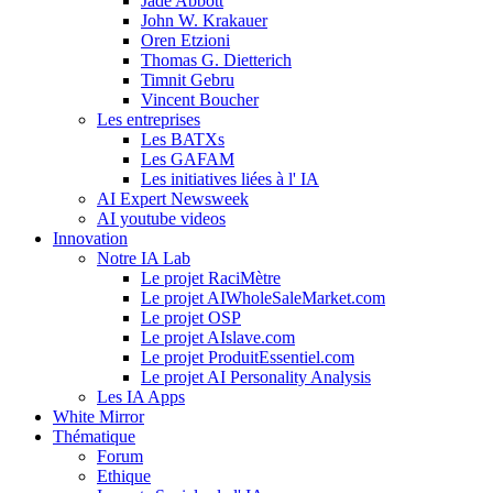
Jade Abbott
John W. Krakauer
Oren Etzioni
Thomas G. Dietterich
Timnit Gebru
Vincent Boucher
Les entreprises
Les BATXs
Les GAFAM
Les initiatives liées à l' IA
AI Expert Newsweek
AI youtube videos
Innovation
Notre IA Lab
Le projet RaciMètre
Le projet AIWholeSaleMarket.com
Le projet OSP
Le projet AIslave.com
Le projet ProduitEssentiel.com
Le projet AI Personality Analysis
Les IA Apps
White Mirror
Thématique
Forum
Ethique